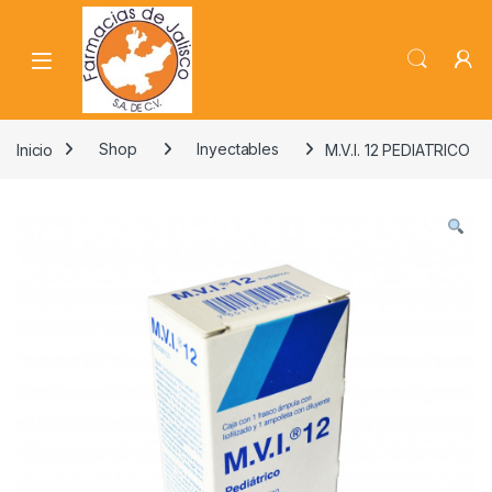
Skip to navigation
Skip to content
Inicio
Shop
Inyectables
M.V.I. 12 PEDIATRICO