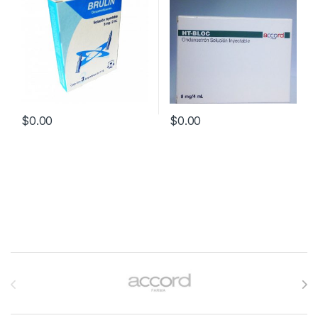
$
0.00
$
0.00
Brands Carousel