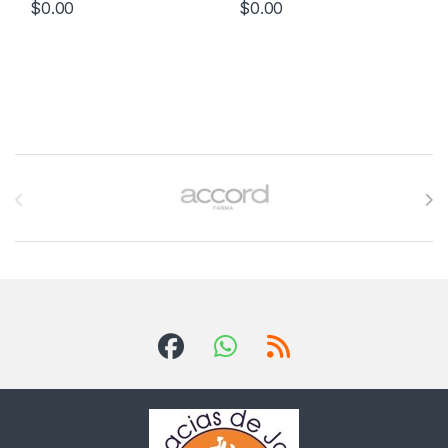
$
0.00
$
0.00
Brands Carousel