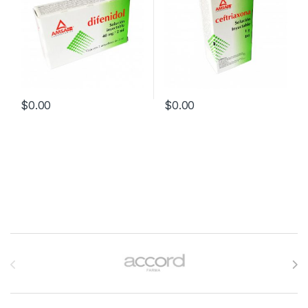
$
0.00
$
0.00
Brands Carousel