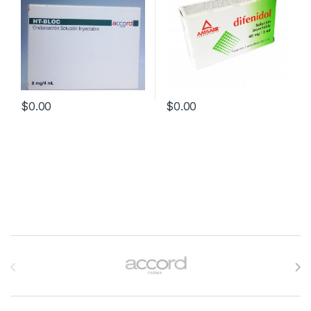
$
0.00
$
0.00
Brands Carousel