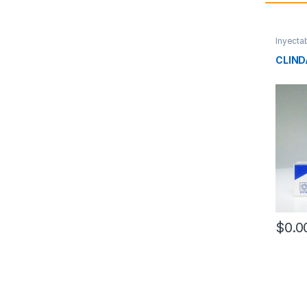
Inyecta
CLIND
$
0.0