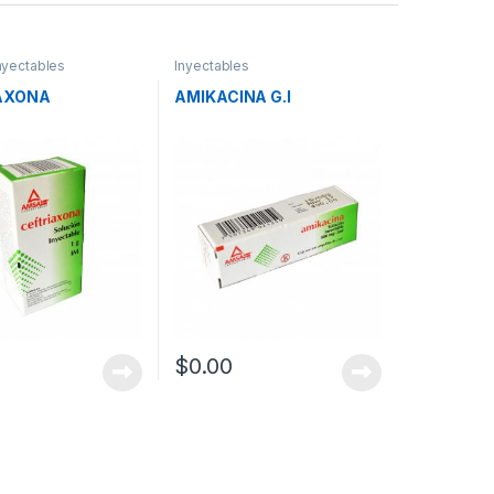
nyectables
Inyectables
AXONA
AMIKACINA G.I
$
0.00