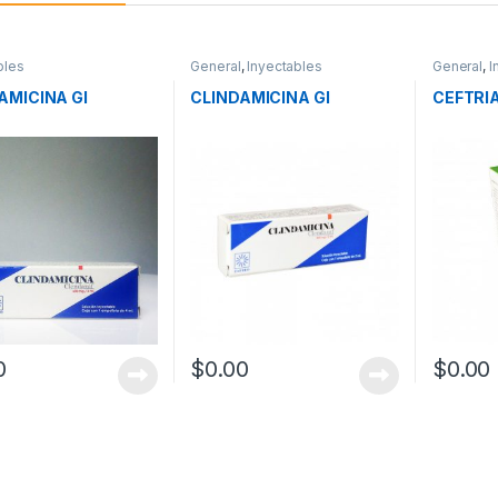
bles
General
,
Inyectables
General
,
I
AMICINA GI
CLINDAMICINA GI
CEFTRI
0
$
0.00
$
0.00