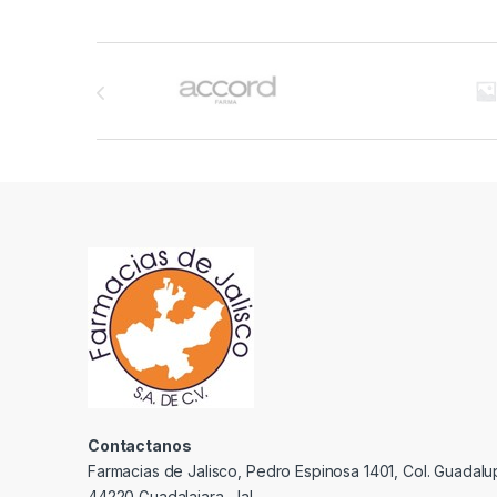
Brands Carousel
Contactanos
Farmacias de Jalisco, Pedro Espinosa 1401, Col. Guadalu
44220 Guadalajara, Jal.