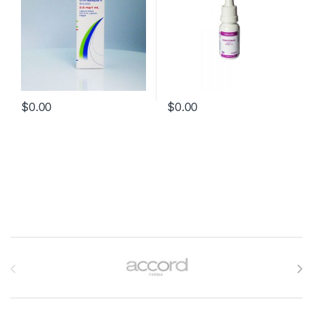
$
0.00
$
0.00
Brands Carousel