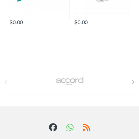
$
0.00
$
0.00
Brands Carousel