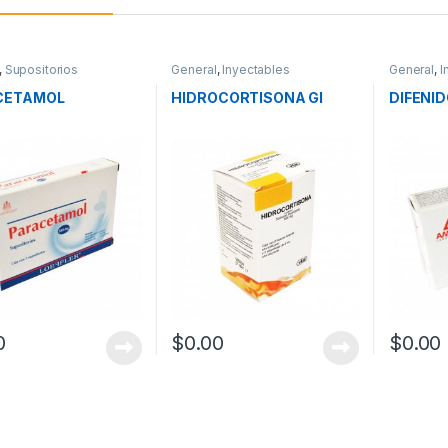
,
Supositorios
General
,
Inyectables
General
,
I
CETAMOL
HIDROCORTISONA GI
DIFENID
0
$
0.00
$
0.00