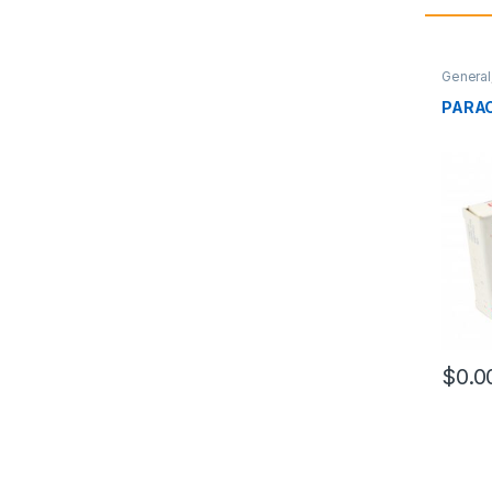
General
PARA
$
0.0