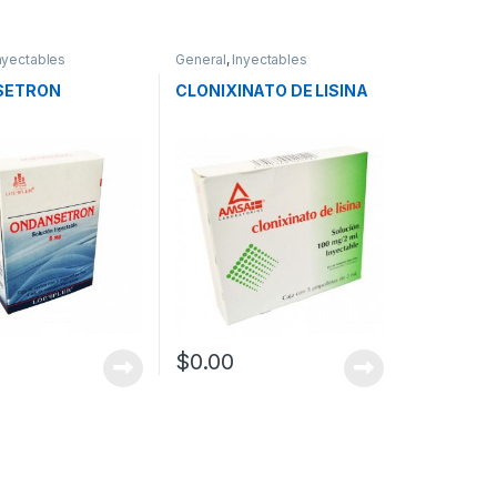
nyectables
General
,
Inyectables
SETRON
CLONIXINATO DE LISINA
$
0.00