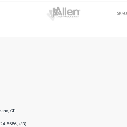
pana, CP.
824-8686, (33)