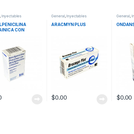
,
Inyectables
General
,
Inyectables
General
,
I
LPENICILINA
ARACMYN PLUS
ONDAN
INICA CON
LPENICILINA
ALINA
0
$
0.00
$
0.00