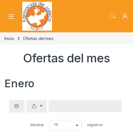
Skip to navigation
Skip to content
Inicio
Ofertas del mes
Ofertas del mes
Enero
S
p
a
w
c
10
Mostrar
registros
p
e
d
r