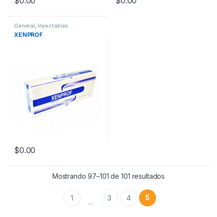
$
0.00
$
0.00
General
,
Inyectables
XENPROF
$
0.00
Mostrando 97–101 de 101 resultados
5
1
3
4
…