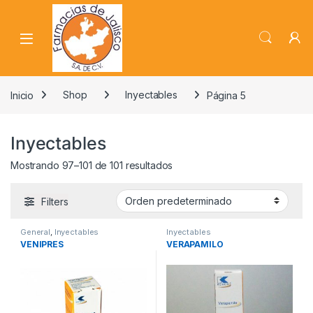
Skip to navigation
Skip to content
Inicio
Shop
Inyectables
Página 5
Inyectables
Mostrando 97–101 de 101 resultados
Filters
General
,
Inyectables
Inyectables
VENIPRES
VERAPAMILO