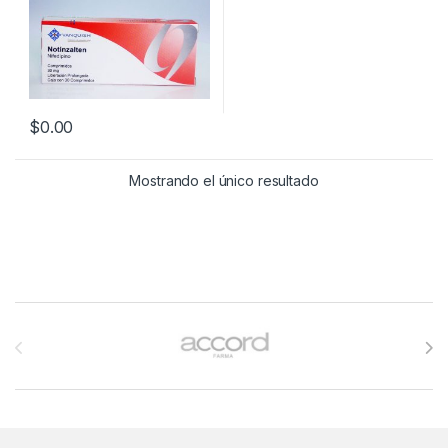
$
0.00
Mostrando el único resultado
Brands Carousel